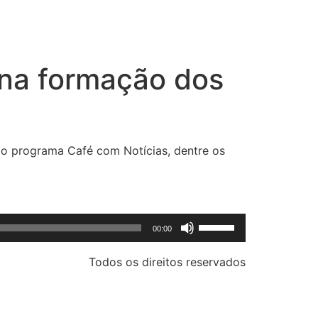
i na formação dos
o programa Café com Notícias, dentre os
Use
00:00
as
setas
Todos os direitos reservados
para
cima
ou