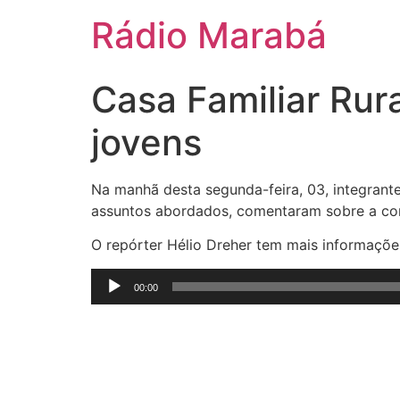
Rádio Marabá
Casa Familiar Rur
jovens
Na manhã desta segunda-feira, 03, integran
assuntos abordados, comentaram sobre a con
O repórter Hélio Dreher tem mais informaçõe
Tocador
00:00
de
áudio